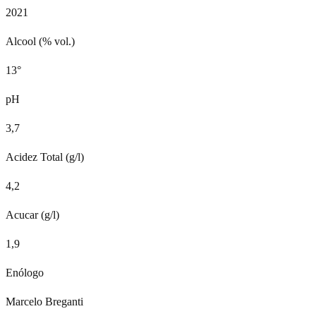
2021
Alcool (% vol.)
13°
pH
3,7
Acidez Total (g/l)
4,2
Acucar (g/l)
1,9
Enólogo
Marcelo Breganti