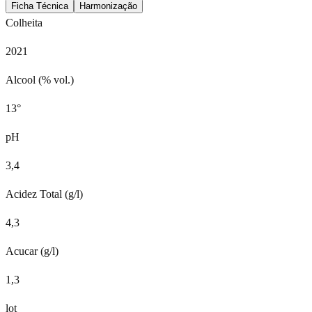
Ficha Técnica
Harmonização
Colheita
2021
Alcool (% vol.)
13°
pH
3,4
Acidez Total (g/l)
4,3
Acucar (g/l)
1,3
lot